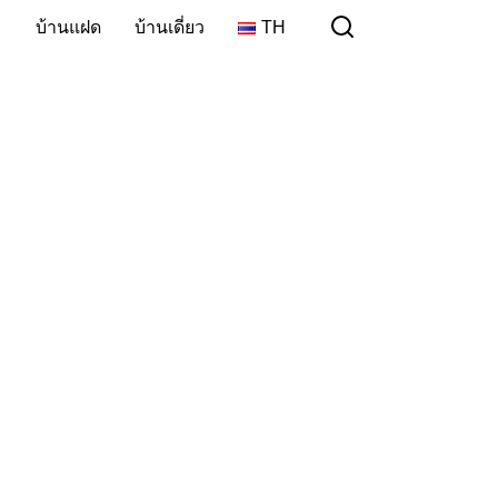
ม
บ้านแฝด
บ้านเดี่ยว
TH
TH
EN