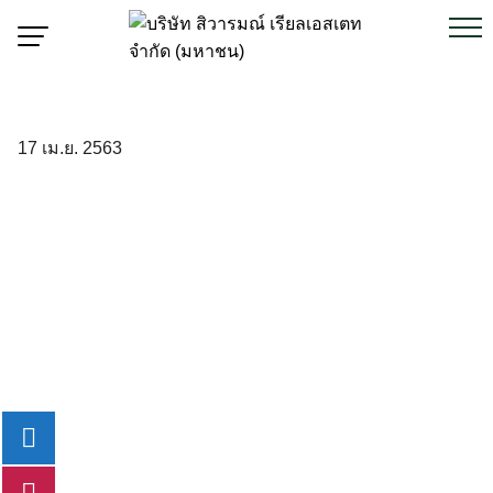
Skip
to
content
TH
17 เม.ย. 2563